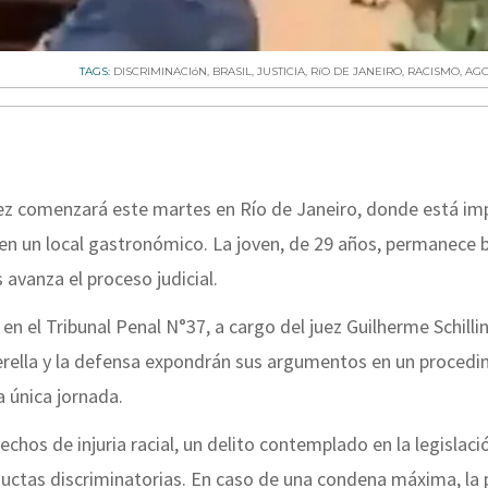
TAGS:
DISCRIMINACIóN
,
BRASIL
,
JUSTICIA
,
RíO DE JANEIRO
,
RACISMO
,
AGO
Páez comenzará este martes en Río de Janeiro, donde está i
s en un local gastronómico. La joven, de 29 años, permanece 
 avanza el proceso judicial.
 en el Tribunal Penal N°37, a cargo del juez Guilherme Schilli
a querella y la defensa expondrán sus argumentos en un proced
a única jornada.
chos de injuria racial, un delito contemplado en la legislaci
ductas discriminatorias. En caso de una condena máxima, la