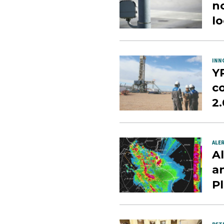
no
lo
INN
Y
c
2
ALE
Al
an
P