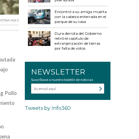
Encontró a su amiga muerta
con la cabeza enterrada en el
STINA PáEZ
parque de su casa
Dura derrota del Gobierno:
retiró el capítulo de
extranjerización de tierras
por falta de votos
mputada
bajo
NEWSLETTER
Suscríbase a nuestro boletín de noticias
ng Pollo
imiento
Tweets by Info360
ón
 pena