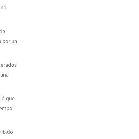
 no
ada
ó por un
derados
 una
ció que
tiempo
hibido