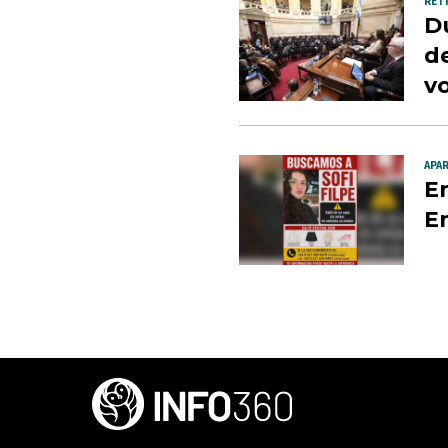
RET
Du
de
v
APAR
En
E