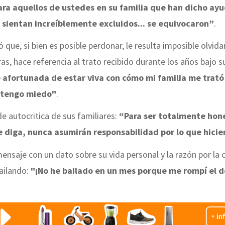
ara aquellos de ustedes en su familia que han dicho ay
se sientan increíblemente excluidos... se equivocaron”
.
 que, si bien es posible perdonar, le resulta imposible olvidar
s, hace referencia al trato recibido durante los años bajo s
 afortunada de estar viva con cómo mi familia me trató
s tengo miedo"
.
 de autocritica de sus familiares:
“Para ser totalmente hon
e diga, nunca asumirán responsabilidad por lo que hici
mensaje con un dato sobre su vida personal y la razón por la 
bailando:
"¡No he bailado en un mes porque me rompí el 