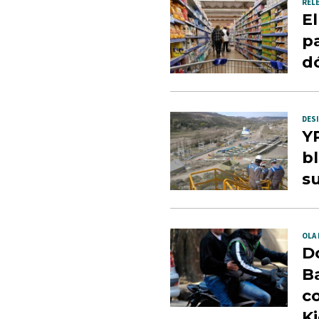
REL
E
pa
dó
DES
Y
b
su
OLA 
D
B
co
Ki