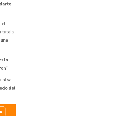
udarte
 el
u tutela
 una
esto
eron”
.
cual ya
dedo del