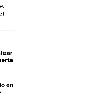
2%
el
lizar
uerta
io en
ó