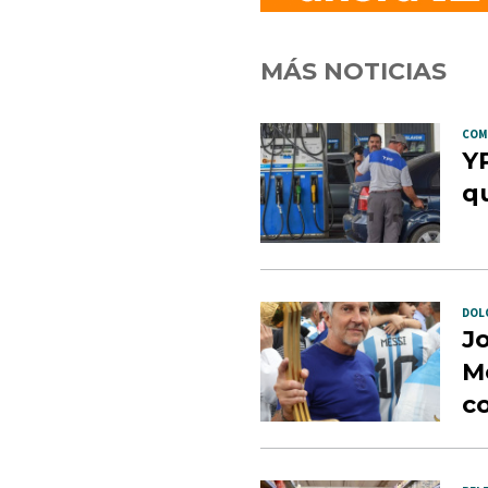
MÁS NOTICIAS
COM
YP
qu
DOL
Jo
Me
c