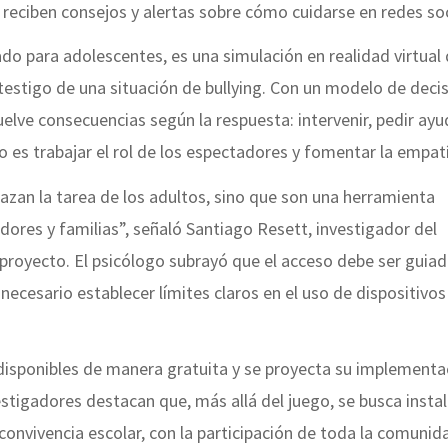
 reciben consejos y alertas sobre cómo cuidarse en redes soc
do para adolescentes, es una simulación en realidad virtual
 testigo de una situación de bullying. Con un modelo de deci
uelve consecuencias según la respuesta: intervenir, pedir ay
ivo es trabajar el rol de los espectadores y fomentar la empat
zan la tarea de los adultos, sino que son una herramienta
res y familias”, señaló Santiago Resett, investigador del
royecto. El psicólogo subrayó que el acceso debe ser guiad
necesario establecer límites claros en el uso de dispositivos
isponibles de manera gratuita y se proyecta su implementa
estigadores destacan que, más allá del juego, se busca insta
 convivencia escolar, con la participación de toda la comunid