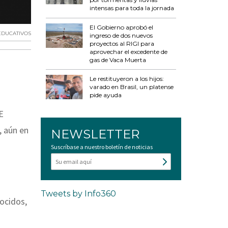
intensas para toda la jornada
El Gobierno aprobó el
EDUCATIVOS
ingreso de dos nuevos
proyectos al RIGI para
aprovechar el excedente de
gas de Vaca Muerta
Le restituyeron a los hijos:
varado en Brasil, un platense
pide ayuda
E
, aún en
NEWSLETTER
Suscríbase a nuestro boletín de noticias
Tweets by Info360
ocidos,