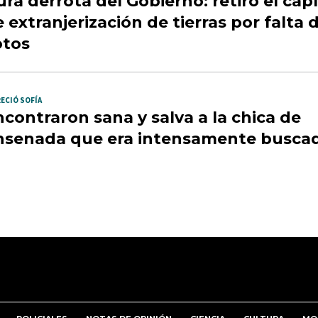
ra derrota del Gobierno: retiró el cap
 extranjerización de tierras por falta 
otos
ECIÓ SOFÍA
contraron sana y salva a la chica de
nsenada que era intensamente busca