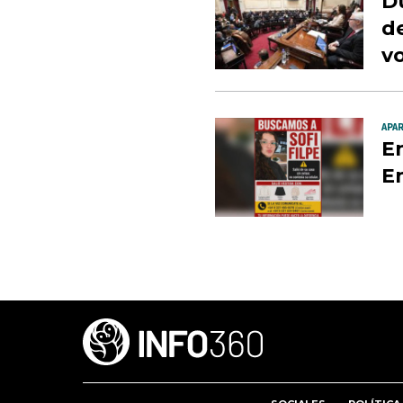
Du
de
v
APAR
En
E