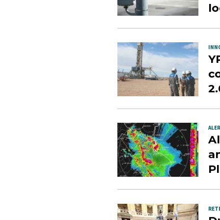
lo
INN
Y
c
2
ALE
Al
an
P
RET