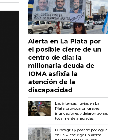
Alerta en La Plata por
el posible cierre de un
centro de día: la
millonaria deuda de
IOMA asfixia la
atención de la
discapacidad
Las intensas lluvias en La
Plata provocaron graves
inundaciones y dejaron zonas
totalmente anegadas
Lunes gris y pasado por agua
en La Plata: rige un alerta
por tormentas y lluvias