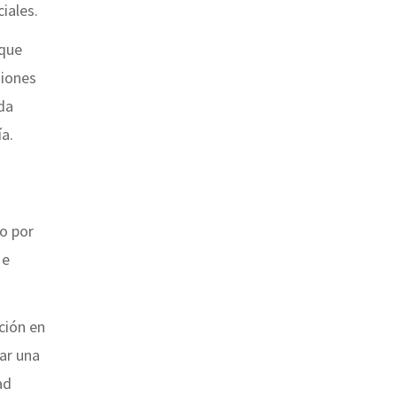
iales.
 que
siones
uda
ía.
o por
 e
ción en
lar una
ad