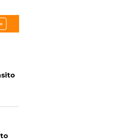
sito
ito