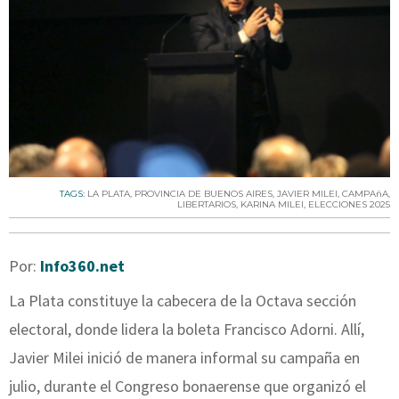
TAGS:
LA PLATA
,
PROVINCIA DE BUENOS AIRES
,
JAVIER MILEI
,
CAMPAñA
,
LIBERTARIOS
,
KARINA MILEI
,
ELECCIONES 2025
Por:
Info360.net
La Plata constituye la cabecera de la Octava sección
electoral, donde lidera la boleta Francisco Adorni. Allí,
Javier Milei inició de manera informal su campaña en
julio, durante el Congreso bonaerense que organizó el