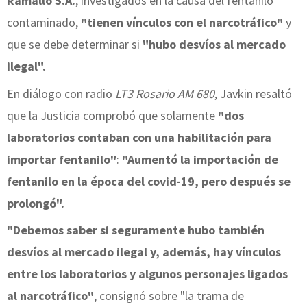
Ramallo S.A.
, investigados en la causa del fentanilo
contaminado,
"tienen vínculos con el narcotráfico"
y
que se debe determinar si
"hubo desvíos al mercado
ilegal".
En diálogo con radio
LT3 Rosario AM 680
, Javkin resaltó
que la Justicia comprobó que solamente
"dos
laboratorios contaban con una habilitación para
importar fentanilo"
:
"Aumentó la importación de
fentanilo en la época del covid-19, pero después se
prolongó".
"Debemos saber si seguramente hubo también
desvíos al mercado ilegal y, además, hay vínculos
entre los laboratorios y algunos personajes ligados
al narcotráfico"
, consignó sobre "la trama de