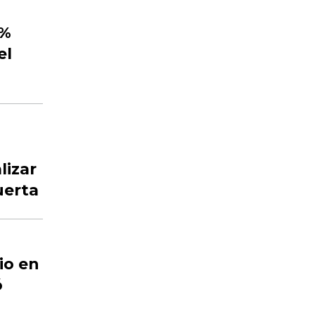
2%
el
lizar
uerta
io en
ó