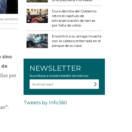
Dura derrota del Gobierno:
retiró el capítulo de
SIN APORTES
extranjerización de tierras
por falta de votos
Encontró a su amiga muerta
con la cabeza enterrada en el
parque de su casa
 sino
a de
NEWSLETTER
días por
Suscríbase a nuestro boletín de noticias
a
Tweets by Info360
han”: