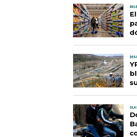
REL
E
pa
dó
DES
Y
b
su
OLA 
D
B
co