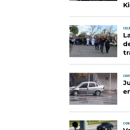
Ki
CELE
L
de
tr
CAOS
Ju
en
CON