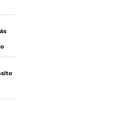
ás
to
sito