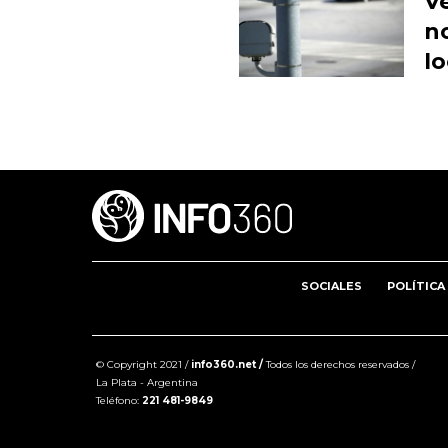
Ve
no
lo
SOCIALES
POLÍTICA
© Copyright 2021 /
info360.net /
Todos los derechos reservados /
La Plata - Argentina
Teléfono:
221 481-9849