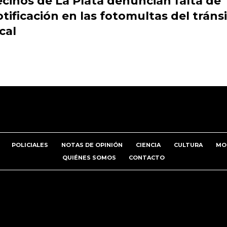
cinos de La Plata denuncian falta de
tificación en las fotomultas del tráns
cal
POLICIALES
NOTAS DE OPINIÓN
CIENCIA
CULTURA
MO
QUIÉNES SOMOS
CONTACTO