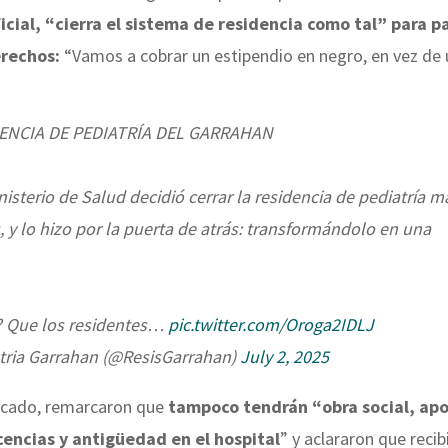
icial, “cierra el sistema de residencia como tal” para p
erechos:
“Vamos a cobrar un estipendio en negro, en vez de
DENCIA DE PEDIATRÍA DEL GARRAHAN
Ministerio de Salud decidió cerrar la residencia de pediatría m
s, y lo hizo por la puerta de atrás: transformándolo en una
o? Que los residentes…
pic.twitter.com/Oroga2IDLJ
tria Garrahan (@ResisGarrahan)
July 2, 2025
nicado, remarcaron que
tampoco tendrán “obra social, ap
icencias y antigüedad en el hospital
” y aclararon que recib