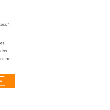
ceso”:
des
a los
nocemos,