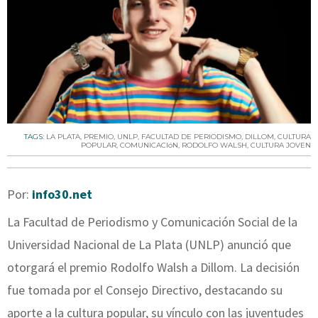
TAGS:
LA PLATA
,
PREMIO
,
UNLP
,
FACULTAD DE PERIODISMO
,
DILLOM
,
CULTURA
POPULAR
,
COMUNICACIóN
,
RODOLFO WALSH
,
CULTURA JOVEN
Por:
info30.net
La Facultad de Periodismo y Comunicación Social de la
Universidad Nacional de La Plata (UNLP) anunció que
otorgará el premio Rodolfo Walsh a Dillom. La decisión
fue tomada por el Consejo Directivo, destacando su
aporte a la cultura popular, su vínculo con las juventudes