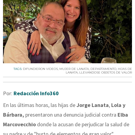
TAGS:
DIFUNDIERON VIDEOS
,
MUJER DE LANATA
,
DEPARTAMENTO
,
HIJAS DE
LANATA
,
LLEVANDOSE OBJETOS DE VALOR
Por:
Redacción Info360
En las últimas horas, las hijas de
Jorge Lanata
,
Lola y
Bárbara,
presentaron una denuncia judicial contra
Elba
Marcovecchio
donde la acusan de perjudicar la salud de
su padre y de "hurto de elementos de gran valor".