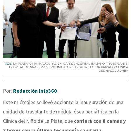
TAGS:
LA PLATA
,
IOMA
,
INAUGURACIóN
,
GARRO
,
HOSPITAL ITALIANO
,
TRANSPLANTE
,
HOSPITAL DE NIñOS
,
PRIMERA UNIDAD
,
PEDIáTRICA
,
SECTOR PRIVADO
,
CLINICA
DEL NIñO
,
CUCAIBA
Por:
Redacción Info360
Este miércoles se llevó adelante la inauguración de una
unidad de trasplante de médula ósea pediátrica en la
Clínica del Niño de La Plata, que
contará con 8 camas y
2 boxes con la última tecnología sanitaria
,