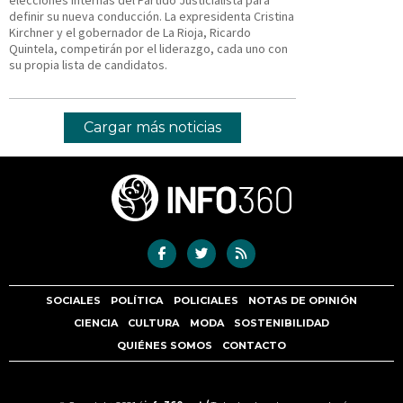
definir su nueva conducción. La expresidenta Cristina
Kirchner y el gobernador de La Rioja, Ricardo
Quintela, competirán por el liderazgo, cada uno con
su propia lista de candidatos.
Cargar más noticias
SOCIALES
POLÍTICA
POLICIALES
NOTAS DE OPINIÓN
CIENCIA
CULTURA
MODA
SOSTENIBILIDAD
QUIÉNES SOMOS
CONTACTO