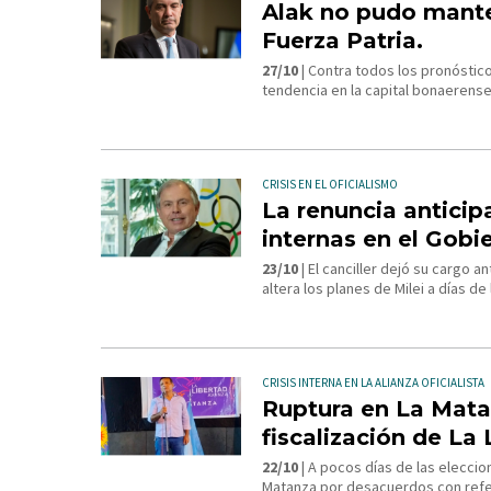
Alak no pudo manten
Fuerza Patria.
27/10
| Contra todos los pronósticos
tendencia en la capital bonaerense
CRISIS EN EL OFICIALISMO
La renuncia anticip
internas en el Gobi
23/10
| El canciller dejó su cargo a
altera los planes de Milei a días de
CRISIS INTERNA EN LA ALIANZA OFICIALISTA
Ruptura en La Matan
fiscalización de La
22/10
| A pocos días de las eleccio
Matanza por desacuerdos con refer