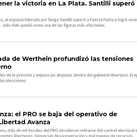
er la victoria en La Plata. Santilli superó
, el espacio liderado por Diego Santilli superó a Fuerza Patria y logró rever
. Julio Alak quedó como una de las figuras más afectadas.
ada de Werthein profundizó las tensiones
erno
ntes de lo previsto y expuso las disputas dentro del gabinete libertario. El 
 las elecciones.
za: el PRO se baja del operativo de
 Libertad Avanza
nes, más de mil fiscales del PRO decidieron retirarse del control electoral 
entes libertarios. Denuncian desorganización y mal manejo de recursos.