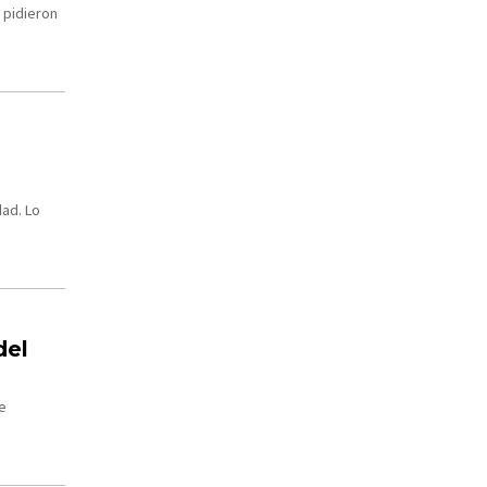
 pidieron
dad. Lo
del
de