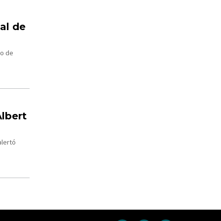
tal de
do de
Albert
alertó